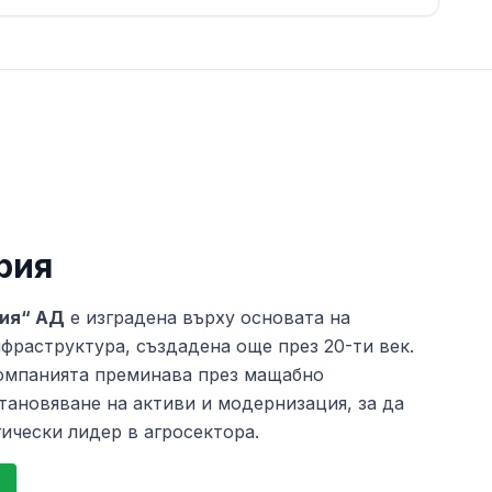
рия
рия“ АД
е изградена върху основата на
нфраструктура, създадена още през 20-ти век.
компанията преминава през мащабно
тановяване на активи и модернизация, за да
гически лидер в агросектора.