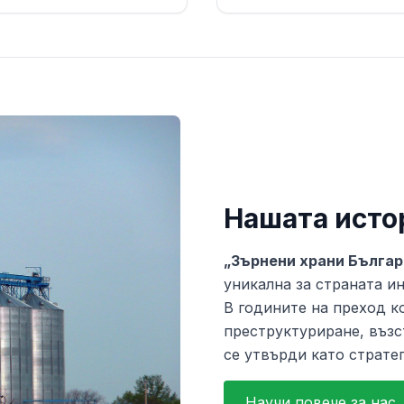
Нашата исто
„Зърнени храни Бълга
уникална за страната и
В годините на преход 
преструктуриране, възс
се утвърди като страте
Научи повече за нас