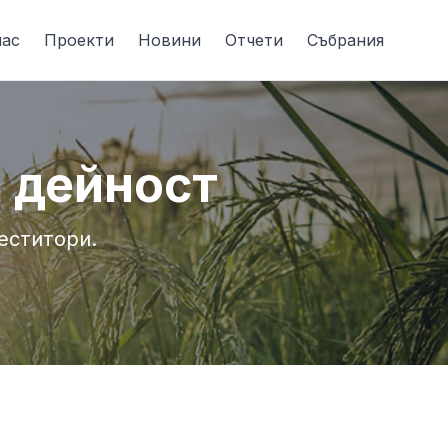
нас
Проекти
Новини
Отчети
Събрания
 дейност
еститори.